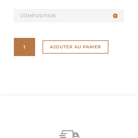
COMPOSITION
QUANTITÉ
AJOUTER AU PANIER
DE
CROUSTILLANT
AU
CHOCOLAT
NOIR
62%
DE
CACAO