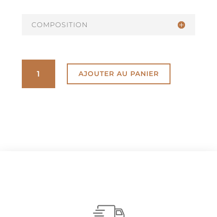
COMPOSITION
QUANTITÉ
AJOUTER AU PANIER
DE
TABLETTE
NOIR
PUR
EQUATEUR
70%
DE
CACAO